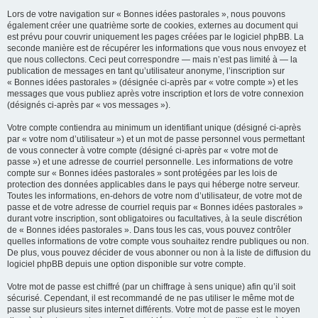
Lors de votre navigation sur « Bonnes idées pastorales », nous pouvons
également créer une quatrième sorte de cookies, externes au document qui
est prévu pour couvrir uniquement les pages créées par le logiciel phpBB. La
seconde manière est de récupérer les informations que vous nous envoyez et
que nous collectons. Ceci peut correspondre — mais n’est pas limité à — la
publication de messages en tant qu’utilisateur anonyme, l’inscription sur
« Bonnes idées pastorales » (désignée ci-après par « votre compte ») et les
messages que vous publiez après votre inscription et lors de votre connexion
(désignés ci-après par « vos messages »).
Votre compte contiendra au minimum un identifiant unique (désigné ci-après
par « votre nom d’utilisateur ») et un mot de passe personnel vous permettant
de vous connecter à votre compte (désigné ci-après par « votre mot de
passe ») et une adresse de courriel personnelle. Les informations de votre
compte sur « Bonnes idées pastorales » sont protégées par les lois de
protection des données applicables dans le pays qui héberge notre serveur.
Toutes les informations, en-dehors de votre nom d’utilisateur, de votre mot de
passe et de votre adresse de courriel requis par « Bonnes idées pastorales »
durant votre inscription, sont obligatoires ou facultatives, à la seule discrétion
de « Bonnes idées pastorales ». Dans tous les cas, vous pouvez contrôler
quelles informations de votre compte vous souhaitez rendre publiques ou non.
De plus, vous pouvez décider de vous abonner ou non à la liste de diffusion du
logiciel phpBB depuis une option disponible sur votre compte.
Votre mot de passe est chiffré (par un chiffrage à sens unique) afin qu’il soit
sécurisé. Cependant, il est recommandé de ne pas utiliser le même mot de
passe sur plusieurs sites internet différents. Votre mot de passe est le moyen